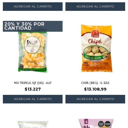
AGREGAR AL CARRITO
20% Y 30% POR
CANTIDAD
MIX TROPICAL IQF (1KG) - ALIF
CHIPÁ (300 G) - IL SOLE
$13.227
$13.108,99