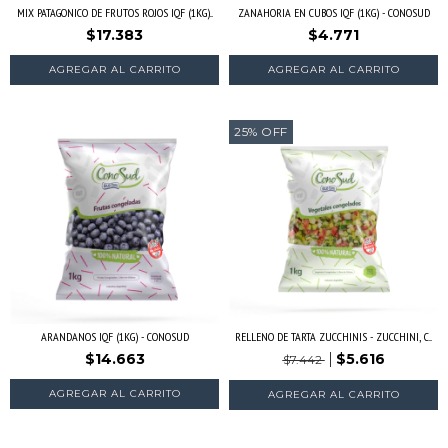
MIX PATAGONICO DE FRUTOS ROJOS IQF (1KG)...
ZANAHORIA EN CUBOS IQF (1KG) - CONOSUD
$17.383
$4.771
AGREGAR AL CARRITO
25
%
OFF
ARANDANOS IQF (1KG) - CONOSUD
RELLENO DE TARTA ZUCCHINIS - ZUCCHINI, C...
$14.663
$5.616
$7.442
AGREGAR AL CARRITO