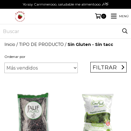
Yo soy Carminerooo, saludable me alimentooo 🎶👋
MENÚ
0
Inicio
/
TIPO DE PRODUCTO
/
Sin Gluten - Sin tacc
Ordenar por
FILTRAR