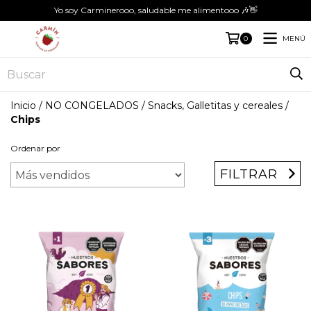
Yo soy Carminerooo, saludable me alimentooo 🎶👋
MENÚ
0
Inicio
/
NO CONGELADOS
/
Snacks, Galletitas y cereales
/
Chips
Ordenar por
FILTRAR