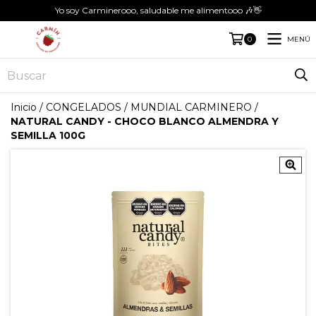
Yo soy Carminerooo, saludable me alimentooo 🎶👋
MENÚ
0
Inicio
/
CONGELADOS
/
MUNDIAL CARMINERO
/
NATURAL CANDY - CHOCO BLANCO ALMENDRA Y
SEMILLA 100G